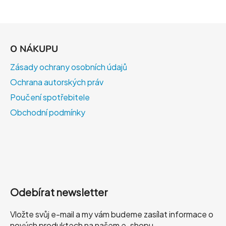
Z
á
O NÁKUPU
p
a
Zásady ochrany osobních údajů
t
Ochrana autorských práv
í
Poučení spotřebitele
Obchodní podmínky
Odebírat newsletter
Vložte svůj e-mail a my vám budeme zasílat informace o
nových produktech na našem e-shopu.