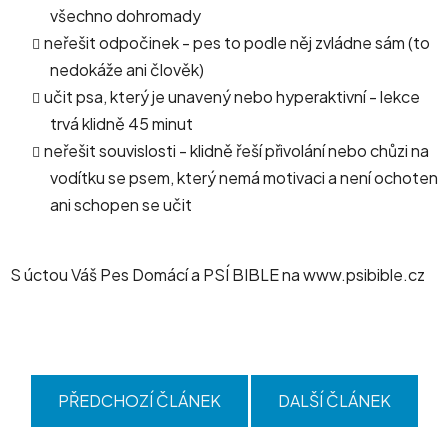
všechno dohromady
neřešit odpočinek - pes to podle něj zvládne sám (to
nedokáže ani člověk)
učit psa, který je unavený nebo hyperaktivní - lekce
trvá klidně 45 minut
neřešit souvislosti - klidně řeší přivolání nebo chůzi na
vodítku se psem, který nemá motivaci a není ochoten
ani schopen se učit
S úctou Váš Pes Domácí a PSÍ BIBLE na www.psibible.cz
PŘEDCHOZÍ ČLÁNEK
DALŠÍ ČLÁNEK