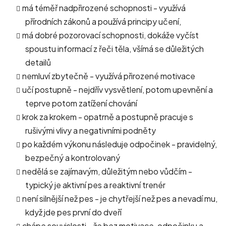
má téměř nadpřirozené schopnosti - využívá
přírodních zákonů a používá principy učení,
má dobré pozorovací schopnosti, dokáže vyčíst
spoustu informací z řeči těla, všímá se důležitých
detailů
nemluví zbytečně - využívá přirozené motivace
učí postupně - nejdřív vysvětlení, potom upevnění a
teprve potom zatížení chování
krok za krokem - opatrně a postupně pracuje s
rušivými vlivy a negativními podněty
po každém výkonu následuje odpočinek - pravidelný,
bezpečný a kontrolovaný
nedělá se zajímavým, důležitým nebo vůdčím -
typický je aktivní pes a reaktivní trenér
není silnější než pes - je chytřejší než pes a nevadí mu,
když jde pes první do dveří
chápe souvislosti - že bez motivace, odpočinku a