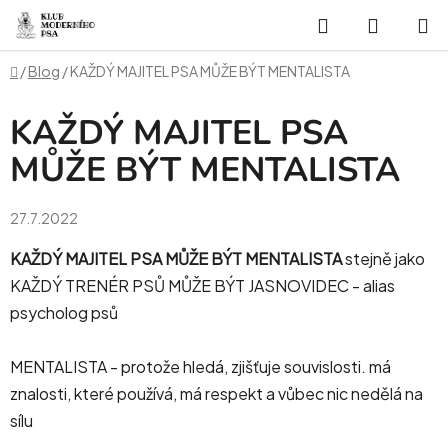
Přejít
Hledat
NÁKUP
na
obsah
KOŠÍK
Domů
/
Blog
/
KAŽDÝ MAJITEL PSA MŮŽE BÝT MENTALISTA
KAŽDÝ MAJITEL PSA
MŮŽE BÝT MENTALISTA
27.7.2022
KAŽDÝ MAJITEL PSA MŮŽE BÝT MENTALISTA
stejně jako
KAŽDÝ TRENÉR PSŮ MŮŽE BÝT JASNOVIDEC - alias
psycholog psů
MENTALISTA -
protože hledá, zjišťuje souvislosti. má
znalosti, které používá, má respekt a vůbec nic nedělá na
sílu