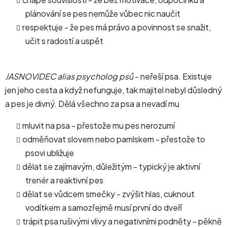
plánování se pes nemůže vůbec nic naučit
respektuje - že pes má právo a povinnost se snažit,
učit s radostí a uspět
JASNOVIDEC alias psycholog psů
- neřeší psa. Existuje
jen jeho cesta a když nefunguje, tak majitel nebyl důsledný
a pes je divný. Dělá všechno za psa a nevadí mu
mluvit na psa - přestože mu pes nerozumí
odměňovat slovem nebo pamlskem - přestože to
psovi ubližuje
dělat se zajímavým, důležitým - typický je aktivní
trenér a reaktivní pes
dělat se vůdcem smečky - zvýšit hlas, cuknout
vodítkem a samozřejmě musí první do dveří
trápit psa rušivými vlivy a negativními podněty - pěkně