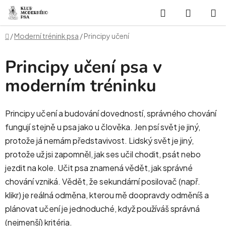
Přejít
Hledat
NÁKUP
na
obsah
KOŠÍK
Domů
/
Moderní trénink psa
/
Principy učení
Principy učení psa v
moderním tréninku
Principy učení a budování dovedností, správného chování
fungují stejně u psa jako u člověka. Jen psí svět je jiný,
protože já nemám představivost. Lidský svět je jiný,
protože už jsi zapomněl, jak ses učil chodit, psát nebo
jezdit na kole. Učit psa znamená vědět, jak správné
chování vzniká. Vědět, že sekundární posilovač (např.
klikr) je reálná odměna, kterou mě doopravdy odměníš a
plánovat učení je jednoduché, když používáš správná
(nejmenší) kritéria.