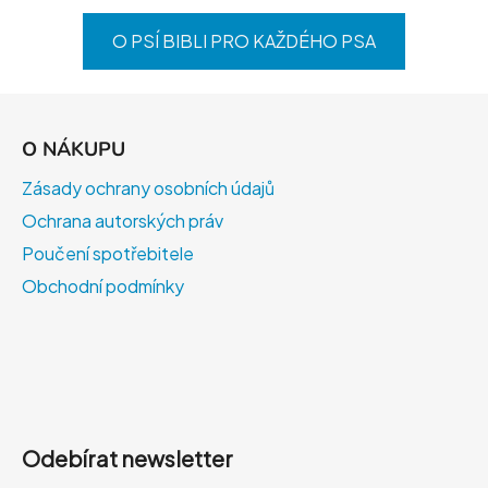
O PSÍ BIBLI PRO KAŽDÉHO PSA
Z
á
O NÁKUPU
p
a
Zásady ochrany osobních údajů
t
Ochrana autorských práv
í
Poučení spotřebitele
Obchodní podmínky
Odebírat newsletter