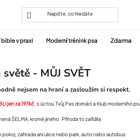
 bible v praxi
Moderní trénink psa
Zdarma
ím světě - MŮJ SVĚT
dně nejsem na hraní a zasloužím si respekt.
BLI jen za 197kč
. s úctou Tvůj Pes domácí a Klub moderního ps
ená ŠELMA, kromě jiného. Příroda to zařídila
to pokoj, zahrada ani ulice nebo park, auto nebo autobus