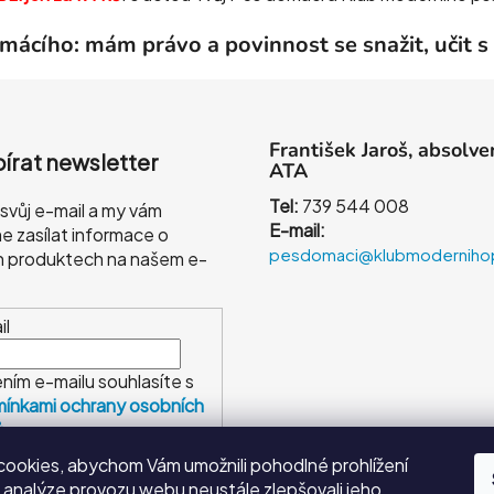
cího: mám právo a povinnost se snažit, učit s 
František Jaroš, absolve
írat newsletter
ATA
Tel:
739 544 008
 svůj e-mail a my vám
E-mail:
 zasílat informace o
pesdomaci@klubmoderniho
 produktech na našem e-
.
il
ním e-mailu souhlasíte s
ínkami ochrany osobních
ů
ookies, abychom Vám umožnili pohodlné prohlížení
ŘIHLÁSIT SE
 analýze provozu webu neustále zlepšovali jeho