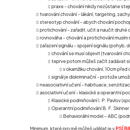
praxe - chování nikdy nezůstane ste
tvarování chování - lákání, targeting, zac
stereotyp chování - abych chování pochopi
protichování - zařadit, učit a naučit druhé
rovnováha - chování a protichování musím 
zařazení signálu - spojení signálu (pohyb, 
chování se musí objevit (tvarování c
teprve potom můžeš začít zadávat sig
v okamžiku chování, 10cm před c
signál je diskriminační - protože umo
neasociativní učení - habituace, senzitiza
asociativní učení - klasické a operantní 
Klasické podmiňování I. P. Pavlov (s
Operantní podmiňování B. F. Skinner 
Behaviorální model – ABC (podn
Minimum, které pro mě můžeš udělat je v
PSÍ BI