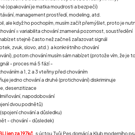
jné (opakování je matka moudrosti a bezpečí)
hytávání, management prostředí, modeling, atd.
l, ale když ho pochopím, musím začít přemýšlet, proto je nut
 chování = variabilita chování znamená pozornost, soustředění
nabízet stejně často než začneš zařazovat signál
dotek, zvuk, slovo, atd.) a konkrétního chování
hování), potom chování musím sám nabízet (protože vím, že je 
nál - proces má 5 fází -
hováním a 1, 2 a 3 vteřiny před chováním
žňuje jedno chování a druhé (protichování) diskriminuje
ce, desenzitizace
podmiňování, napodobování
pojení dvou podnětů)
(spojení chování a důsledku)
ět - chování - důsledek)
BLI jen za 197kč
. s úctou Tvůj Pes domácí a Klub moderního ps