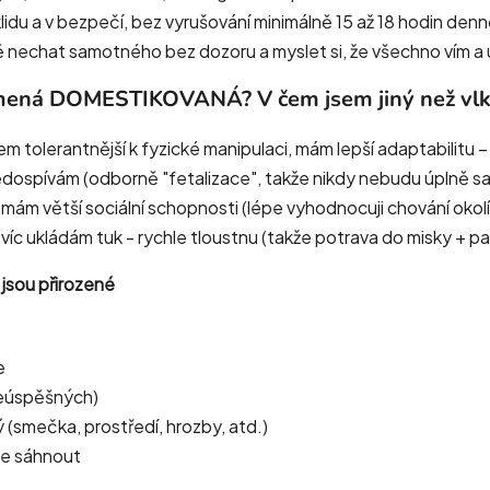
klidu a v bezpečí, bez vyrušování minimálně 15 až 18 hodin den
mě nechat samotného bez dozoru a myslet si, že všechno vím 
mená DOMESTIKOVANÁ? V čem jsem jiný než vlk
 jsem tolerantnější k fyzické manipulaci, mám lepší adaptabili
 nedospívám (odborně "fetalizace", takže nikdy nebudu úplně 
 mám větší sociální schopnosti (lépe vyhodnocuji chování okolí)
víc ukládám tuk - rychle tloustnu (takže potrava do misky + p
y jsou přirozené
e
 neúspěšných)
ý (smečka, prostředí, hrozby, atd.)
ebe sáhnout