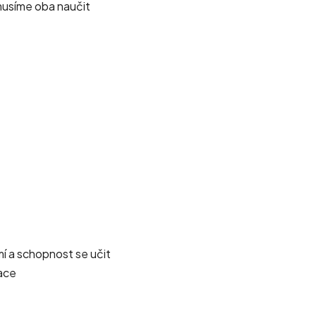
 musíme oba naučit
mí a schopnost se učit
kace