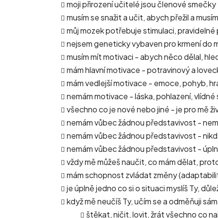
moji přirození učitelé jsou členové smečky
musím se snažit a učit, abych přežil a musí
můj mozek potřebuje stimulaci, pravidelné
nejsem geneticky vybaven pro krmení do mi
musím mít motivaci - abych něco dělal, hle
mám hlavní motivace - potravinový a loveck
mám vedlejší motivace - emoce, pohyb, hr
nemám motivace - láska, pohlazení, vlídné
všechno co je nové nebo jiné - je pro mě 
nemám vůbec žádnou představivost - nemá
nemám vůbec žádnou představivost - nikd
nemám vůbec žádnou představivost - úpln
vždy mě můžeš naučit, co mám dělat, proto
mám schopnost zvládat změny (adaptabilit
je úplně jedno co si o situaci myslíš Ty, dů
když mě neučíš Ty, učím se a odměňuji sám 
štěkat, ničit, lovit, žrát všechno co n