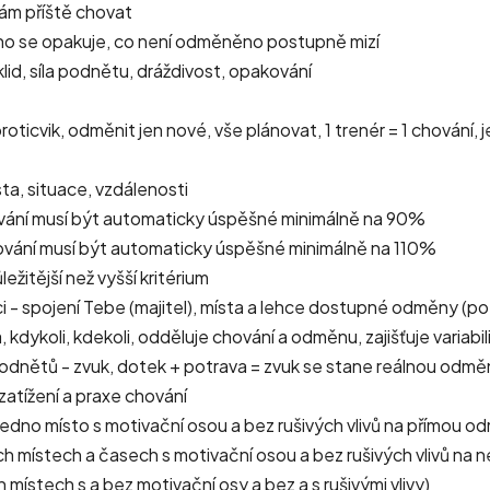
 mám příště chovat
no se opakuje, co není odměněno postupně mizí
klid, síla podnětu, dráždivost, opakování
proticvik, odměnit jen nové, vše plánovat, 1 trenér = 1 chování, 
sta, situace, vzdálenosti
hování musí být automaticky úspěšné minimálně na 90%
hování musí být automaticky úspěšné minimálně na 110%
ežitější než vyšší kritérium
áci - spojení Tebe (majitel), místa a lehce dostupné odměny (po
kdykoli, kdekoli, odděluje chování a odměnu, zajišťuje variabil
podnětů - zvuk, dotek + potrava = zvuk se stane reálnou odm
 zatížení a praxe chování
(jedno místo s motivační osou a bez rušivých vlivů na přímou o
ch místech a časech s motivační osou a bez rušivých vlivů na
 místech s a bez motivační osy a bez a s rušivými vlivy)