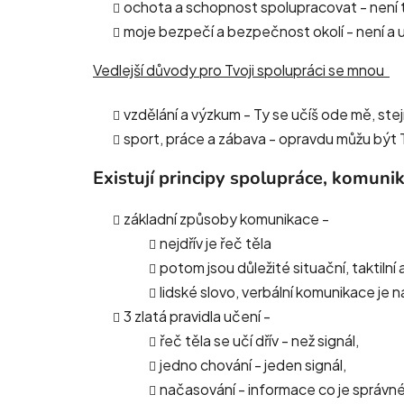
ochota a schopnost spolupracovat - není
moje bezpečí a bezpečnost okolí - není a 
Vedlejší důvody pro Tvoji spolupráci se mnou
vzdělání a výzkum - Ty se učíš ode mě, ste
sport, práce a zábava - opravdu můžu být Tv
Existují principy spolupráce, komuni
základní způsoby komunikace -
nejdřív je řeč těla
potom jsou důležité situační, taktiln
lidské slovo, verbální komunikace je 
3 zlatá pravidla učení -
řeč těla se učí dřív - než signál,
jedno chování - jeden signál,
načasování - informace co je správné 