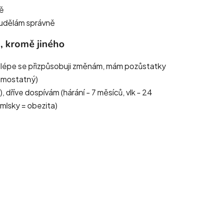
ně
a udělám správně
, kromě jiného
tu – lépe se přizpůsobuji změnám, mám pozůstatky
samostatný)
, dříve dospívám (hárání - 7 měsíců, vlk - 24
amlsky = obezita)