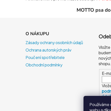
MOTTO psa domá
Z
á
O NÁKUPU
Odeb
p
Zásady ochrany osobních údajů
a
Vložte
Ochrana autorských práv
t
budeme
í
Poučení spotřebitele
nových
shopu
Obchodní podmínky
E-ma
Vlože
podm
údaj
Používáme c
P
webu a díky