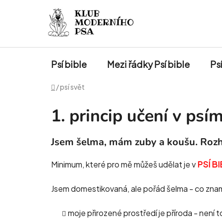
Přejít
na
obsah
Psí bible
Mezi řádky Psí bible
Psí
Domů
/
psí svět
1. princip učení v ps
Jsem šelma, mám zuby a koušu. Rozho
Minimum, které pro mě můžeš udělat je v
PSÍ BI
Jsem domestikovaná, ale pořád šelma - co znam
moje přirozené prostředí je příroda - není 