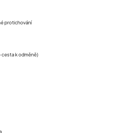
né protichování
to cesta k odměně)
a.