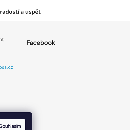
radostí a uspět
nt
Facebook
psa.cz
Souhlasím