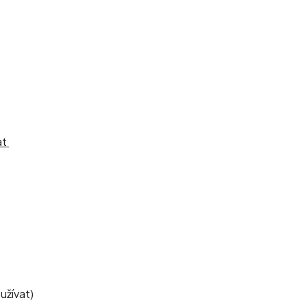
at
užívat)