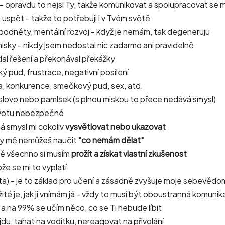
 - opravdu to nejsi Ty, takže komunikovat a spolupracovat se
m uspět - takže to potřebuji i v Tvém světě
 podněty, mentální rozvoj - když je nemám, tak degeneruju
sky - nikdy jsem nedostal nic zadarmo ani pravidelně
dal řešení a překonával překážky
ý pud, frustrace, negativní posílení
a, konkurence, smečkový pud, sex, atd.
 slovo nebo pamlsek (s plnou miskou to přece nedává smysl)
životu nebezpečné
 smysl mi cokoliv
vysvětlovat nebo ukazovat
y mě nemůžeš naučit "
co nemám dělat"
ě všechno si musím
prožít a získat vlastní zkušenost
že se mi to vyplatí
a) - je to základ pro učení a zásadně zvyšuje moje sebevědo
ležité je, jak ji vnímám já - vždy to musí být oboustranná komuni
a na 99% se učím něco, co se Ti nebude líbit
ajdu, tahat na vodítku, nereagovat na přivolání