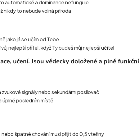
 to automatické a dominance nefunguje
už nikdy to nebude volná příroda
jně jako já se učím od Tebe
ůj nejlepší přítel, když Ty budeš můj nejlepší učitel
kace, učení. Jsou vědecky doložené a plně funkční
í a zvukové signály nebo sekundární posilovač
na úplně posledním místě
nebo špatné chování musí přijít do 0,5 vteřiny