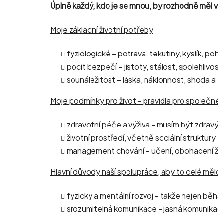
Úplně každý, kdo je se mnou, by rozhodně měl vě
Moje základní životní potřeby
fyziologické – potrava, tekutiny, kyslík, p
pocit bezpečí – jistoty, stálost, spolehlivo
sounáležitost – láska, náklonnost, shoda a
Moje podmínky pro život - pravidla pro společné
zdravotní péče a výživa - musím být zdrav
životní prostředí, včetně sociální struktu
management chování – učení, obohacení ž
Hlavní důvody naší spolupráce, aby to celé měl
fyzický a mentální rozvoj - takže nejen běha
srozumitelná komunikace - jasná komunikac