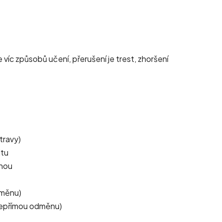
je víc způsobů učení, přerušení je trest, zhoršení
travy)
itu
ěnou
dměnu)
 nepřímou odměnu)