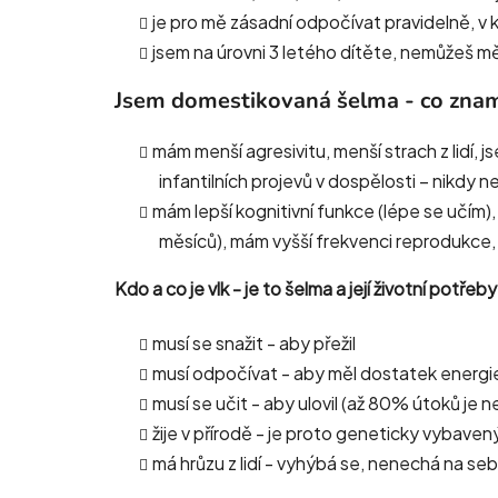
je pro mě zásadní odpočívat pravidelně, v 
jsem na úrovni 3 letého dítěte, nemůžeš 
Jsem domestikovaná šelma - co zna
mám menší agresivitu, menší strach z lidí,
infantilních projevů v dospělosti – nikdy
mám lepší kognitivní funkce (lépe se učím),
měsíců), mám vyšší frekvenci reprodukce, 
Kdo a co je vlk - je to šelma a její životní potřeb
musí se snažit - aby přežil
musí odpočívat - aby měl dostatek energi
musí se učit - aby ulovil (až 80% útoků je
žije v přírodě - je proto geneticky vybaven
má hrůzu z lidí - vyhýbá se, nenechá na s