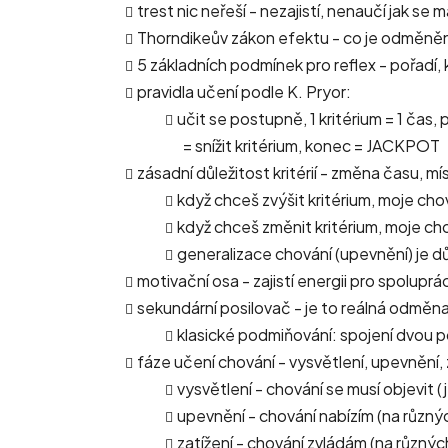
trest nic neřeší - nezajistí, nenaučí jak se
Thorndikeův zákon efektu - co je odměně
5 základních podmínek pro reflex - pořadí, 
pravidla učení podle K. Pryor:
učit se postupně, 1 kritérium = 1 čas, 
= snížit kritérium, konec = JACKPOT
zásadní důležitost kritérií - změna času, mí
když chceš zvýšit kritérium, moje c
když chceš změnit kritérium, moje c
generalizace chování (upevnění) je důl
motivační osa - zajistí energii pro spolupr
sekundární posilovač - je to reálná odměna, 
klasické podmiňování: spojení dvou 
fáze učení chování - vysvětlení, upevnění,
vysvětlení - chování se musí objevit 
upevnění - chování nabízím (na různý
zatížení - chování zvládám (na různých