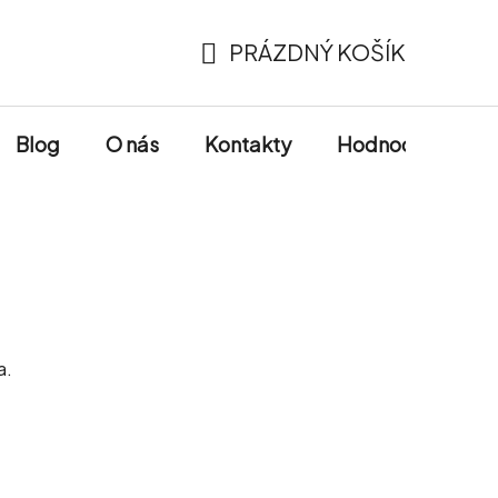
PRÁZDNÝ KOŠÍK
NÁKUPNÍ
KOŠÍK
Blog
O nás
Kontakty
Hodnocení obch
a.