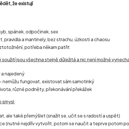
dět, že existují
ohyb, spánek, odpočinek, sex
st, pravidla a mantinely, bez strachu, úzkosti a chaosu
 ztotožnění, potřeba někam patřit
 soužití jsou všechna stejně důležitá a nic není možné vynech
ý a najedený
ry - nemůžu fungovat, existovat sám samotinký
ivota, různé podněty, překonávání překážek
o smysl
t, ale také přemýšlet (snažit se, učit se s radostí a uspět)
e (nutné nejdřív vytvořit, potom se naučit a teprve potom po