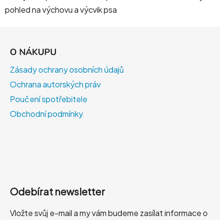
pohled na výchovu a výcvik psa
Z
á
O NÁKUPU
p
a
Zásady ochrany osobních údajů
t
Ochrana autorských práv
í
Poučení spotřebitele
Obchodní podmínky
Odebírat newsletter
Vložte svůj e-mail a my vám budeme zasílat informace o