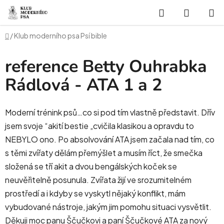
Přejít
Hledat
NÁKUP
na
obsah
KOŠÍK
Domů
/
Klub moderního psa Psí bible
reference Betty Ouhrabka
Rádlová - ATA 1 a 2
Moderní trénink psů…co si pod tím vlastně představit. Dřív
jsem svoje “akití bestie „cvičila klasikou a opravdu to
NEBYLO ono. Po absolvování ATA jsem začala nad tím, co
s těmi zvířaty dělám přemýšlet a musím říct, že smečka
složená se tří akit a dvou bengálských koček se
neuvěřitelně posunula. Zvířata žijí ve srozumitelném
prostředí a i kdyby se vyskytl nějaký konflikt, mám
vybudované nástroje, jakým jim pomohu situaci vysvětlit.
Děkuji moc panu Ščučkovi a paní Ščučkové ATA za nový