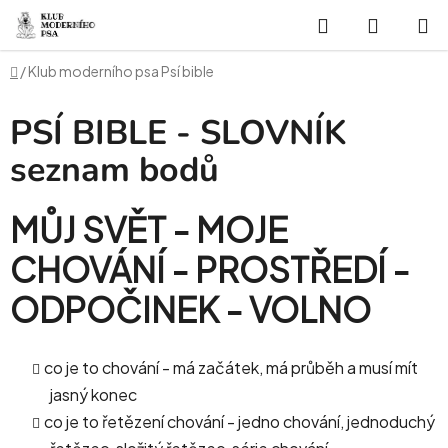
Přejít
Hledat
NÁKUP
na
obsah
KOŠÍK
Domů
/
Klub moderního psa Psí bible
PSÍ BIBLE - SLOVNÍK
seznam bodů
MŮJ SVĚT - MOJE
CHOVÁNÍ - PROSTŘEDÍ -
ODPOČINEK - VOLNO
co je to chování - má začátek, má průběh a musí mít
jasný konec
co je to řetězení chování - jedno chování, jednoduchý