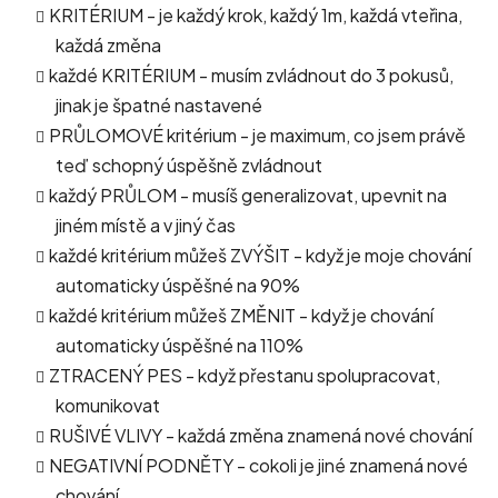
KRITÉRIUM - je každý krok, každý 1m, každá vteřina,
každá změna
každé KRITÉRIUM - musím zvládnout do 3 pokusů,
jinak je špatné nastavené
PRŮLOMOVÉ kritérium - je maximum, co jsem právě
teď schopný úspěšně zvládnout
každý PRŮLOM - musíš generalizovat, upevnit na
jiném místě a v jiný čas
každé kritérium můžeš ZVÝŠIT - když je moje chování
automaticky úspěšné na 90%
každé kritérium můžeš ZMĚNIT - když je chování
automaticky úspěšné na 110%
ZTRACENÝ PES - když přestanu spolupracovat,
komunikovat
RUŠIVÉ VLIVY - každá změna znamená nové chování
NEGATIVNÍ PODNĚTY - cokoli je jiné znamená nové
chování