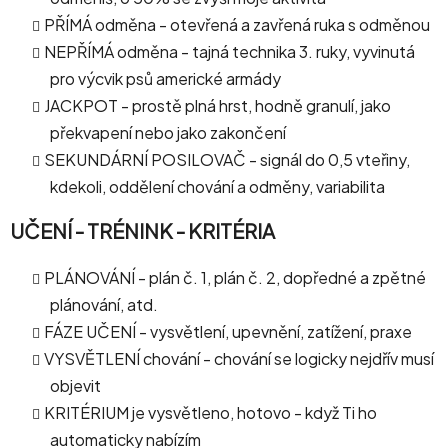
PŘÍMÁ odměna - otevřená a zavřená ruka s odměnou
NEPŘÍMÁ odměna - tajná technika 3. ruky, vyvinutá
pro výcvik psů americké armády
JACKPOT - prostě plná hrst, hodně granulí, jako
překvapení nebo jako zakončení
SEKUNDÁRNÍ POSILOVAČ - signál do 0,5 vteřiny,
kdekoli, oddělení chování a odměny, variabilita
UČENÍ - TRÉNINK - KRITÉRIA
PLÁNOVÁNÍ - plán č. 1, plán č. 2, dopředné a zpětné
plánování, atd.
FÁZE UČENÍ - vysvětlení, upevnění, zatížení, praxe
VYSVĚTLENÍ chování - chování se logicky nejdřív musí
objevit
KRITÉRIUM je vysvětleno, hotovo - když Ti ho
automaticky nabízím