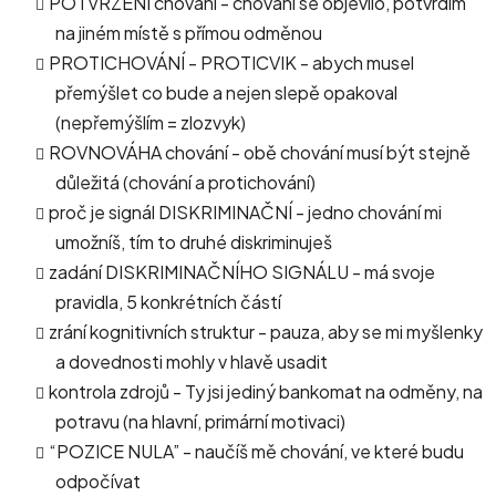
POTVRZENÍ chování - chování se objevilo, potvrdím
na jiném místě s přímou odměnou
PROTICHOVÁNÍ - PROTICVIK - abych musel
přemýšlet co bude a nejen slepě opakoval
(nepřemýšlím = zlozvyk)
ROVNOVÁHA chování - obě chování musí být stejně
důležitá (chování a protichování)
proč je signál DISKRIMINAČNÍ - jedno chování mi
umožníš, tím to druhé diskriminuješ
zadání DISKRIMINAČNÍHO SIGNÁLU - má svoje
pravidla, 5 konkrétních částí
zrání kognitivních struktur - pauza, aby se mi myšlenky
a dovednosti mohly v hlavě usadit
kontrola zdrojů - Ty jsi jediný bankomat na odměny, na
potravu (na hlavní, primární motivaci)
“POZICE NULA” - naučíš mě chování, ve které budu
odpočívat