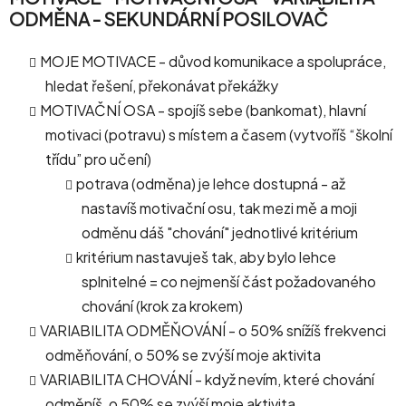
ODMĚNA - SEKUNDÁRNÍ POSILOVAČ
MOJE MOTIVACE - důvod komunikace a spolupráce,
hledat řešení, překonávat překážky
MOTIVAČNÍ OSA - spojíš sebe (bankomat), hlavní
motivaci (potravu) s místem a časem (vytvoříš “školní
třídu” pro učení)
potrava (odměna) je lehce dostupná - až
nastavíš motivační osu, tak mezi mě a moji
odměnu dáš "chování" jednotlivé kritérium
kritérium nastavuješ tak, aby bylo lehce
splnitelné = co nejmenší část požadovaného
chování (krok za krokem)
VARIABILITA ODMĚŇOVÁNÍ - o 50% snížíš frekvenci
odměňování, o 50% se zvýší moje aktivita
VARIABILITA CHOVÁNÍ - když nevím, které chování
odměníš, o 50% se zvýší moje aktivita