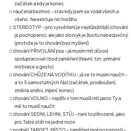
začátek a kdy je konec
naučená bezmoc - stav kdy jsem se vzdal všech a
všeho. Neexistuje nic horšího
STEREOTYP - pro vysvětlení je nejdůležitější (chování
je pochopeno), ale jako zlozvyk je životu nebezpečný
(protože je to chování bez myšlení)
chování PŘIVOLÁNÍ psa - já musím mít důvod
spolupracovat i bod zaměření (hlavní, tzn. primární
motivace a gesto)
chování CHŮZE NA VODÍTKU - já se to musím naučit -
a to 5 samostatných fází (začátek, prodloužení,
změna směru, míjení, konec)
chování VOLNO - nejdřív v tom musíš mít jasno Ty a
mě to musíš naučit
chování SEDNI, LEHNI, STŮJ - není to přirozené, jako
pro Tebe stát na jedné noze
podnět TARGET, MÍSTO - zaměření mojí pozornosti -