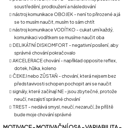
soustředění, prodloužení a následování
nástroj komunikace OBOJEK - není to přirozené a já
se to musím naučit, musím to sám chtít
nástroj komunikace VODÍTKO - cukat umí každý,
komunikaci vodítkem se musíme naučit oba
DELIKÁTNÍ DISKOMFORT - negativní posílení, aby
správné chování pokračovalo
AKCELERACE chování - například opposite reflex,
dotek, hůlka, koleno
ČEKEJ nebo ZŮSTAŇ - chování, která nejsem bez
představivosti schopen pochopit ani se naučit
signály, které začínají NE - jsou zbytečné, protože
neučí, nezajistí správné chování
TREST - nedává smysl, neučí, nezaručí, že příště
bude moje chování správné
MOTIVACE - MOTIVAČNÍ OSA - VARIABILITA -