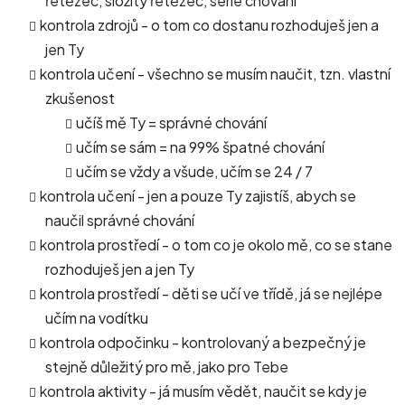
řetězec, složitý řetězec, série chování
kontrola zdrojů - o tom co dostanu rozhoduješ jen a
jen Ty
kontrola učení - všechno se musím naučit, tzn. vlastní
zkušenost
učíš mě Ty = správné chování
učím se sám = na 99% špatné chování
učím se vždy a všude, učím se 24 / 7
kontrola učení - jen a pouze Ty zajistíš, abych se
naučil správné chování
kontrola prostředí - o tom co je okolo mě, co se stane
rozhoduješ jen a jen Ty
kontrola prostředí - děti se učí ve třídě, já se nejlépe
učím na vodítku
kontrola odpočinku - kontrolovaný a bezpečný je
stejně důležitý pro mě, jako pro Tebe
kontrola aktivity - já musím vědět, naučit se kdy je