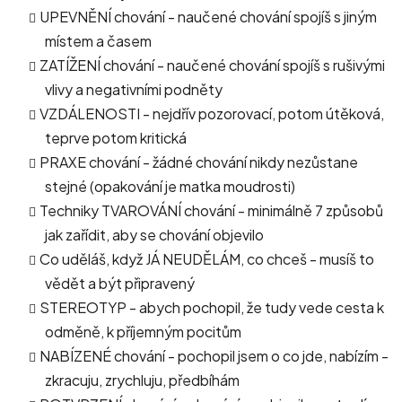
UPEVNĚNÍ chování - naučené chování spojíš s jiným
místem a časem
ZATÍŽENÍ chování - naučené chování spojíš s rušivými
vlivy a negativními podněty
VZDÁLENOSTI - nejdřív pozorovací, potom útěková,
teprve potom kritická
PRAXE chování - žádné chování nikdy nezůstane
stejné (opakování je matka moudrosti)
Techniky TVAROVÁNÍ chování - minimálně 7 způsobů
jak zařídit, aby se chování objevilo
Co uděláš, když JÁ NEUDĚLÁM, co chceš - musíš to
vědět a být připravený
STEREOTYP - abych pochopil, že tudy vede cesta k
odměně, k příjemným pocitům
NABÍZENÉ chování - pochopil jsem o co jde, nabízím -
zkracuju, zrychluju, předbíhám