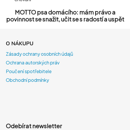
MOTTO psa domácího: mám právo a
povinnost se snažit, učit se s radostí a uspět
Z
á
O NÁKUPU
p
a
Zásady ochrany osobních údajů
t
Ochrana autorských práv
í
Poučení spotřebitele
Obchodní podmínky
Odebírat newsletter