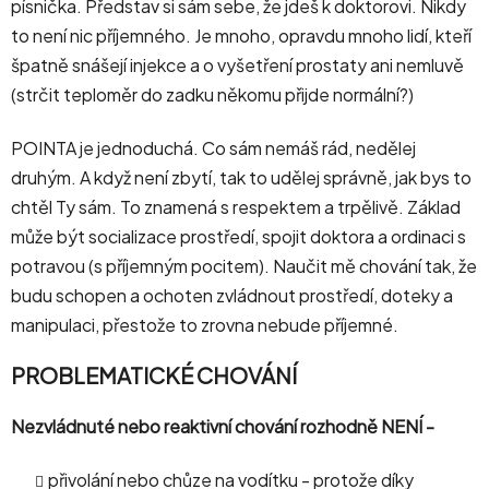
písnička. Představ si sám sebe, že jdeš k doktorovi. Nikdy
to není nic příjemného. Je mnoho, opravdu mnoho lidí, kteří
špatně snášejí injekce a o vyšetření prostaty ani nemluvě
(strčit teploměr do zadku někomu přijde normální?)
POINTA je jednoduchá. Co sám nemáš rád, nedělej
druhým. A když není zbytí, tak to udělej správně, jak bys to
chtěl Ty sám. To znamená s respektem a trpělivě. Základ
může být socializace prostředí, spojit doktora a ordinaci s
potravou (s příjemným pocitem). Naučit mě chování tak, že
budu schopen a ochoten zvládnout prostředí, doteky a
manipulaci, přestože to zrovna nebude příjemné.
PROBLEMATICKÉ CHOVÁNÍ
Nezvládnuté nebo reaktivní chování rozhodně NENÍ -
přivolání nebo chůze na vodítku - protože díky