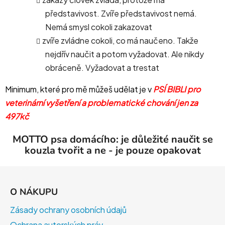
představivost. Zvíře představivost nemá.
Nemá smysl cokoli zakazovat
zvíře zvládne cokoli, co má naučeno. Takže
nejdřív naučit a potom vyžadovat. Ale nikdy
obráceně. Vyžadovat a trestat
Minimum, které pro mě můžeš udělat je v
PSÍ BIBLI pro
veterinární vyšetření a problematické chování jen za
497kč
MOTTO psa domácího: je důležité naučit se
kouzla tvořit a ne - je pouze opakovat
Z
á
O NÁKUPU
p
a
Zásady ochrany osobních údajů
t
Ochrana autorských práv