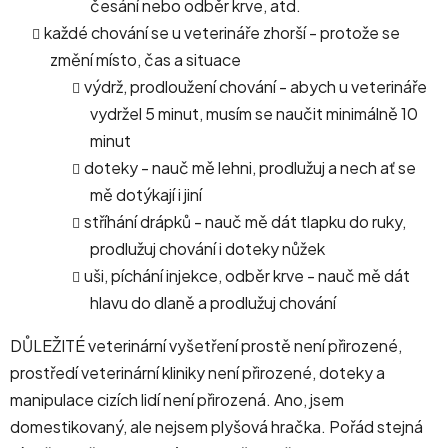
česání nebo odběr krve, atd.
každé chování se u veterináře zhorší - protože se
změní místo, čas a situace
výdrž, prodloužení chování - abych u veterináře
vydržel 5 minut, musím se naučit minimálně 10
minut
doteky - nauč mě lehni, prodlužuj a nech ať se
mě dotýkají i jiní
stříhání drápků - nauč mě dát tlapku do ruky,
prodlužuj chování i doteky nůžek
uši, píchání injekce, odběr krve - nauč mě dát
hlavu do dlaně a prodlužuj chování
DŮLEŽITÉ veterinární vyšetření prostě není přirozené,
prostředí veterinární kliniky není přirozené, doteky a
manipulace cizích lidí není přirozená. Ano, jsem
domestikovaný, ale nejsem plyšová hračka. Pořád stejná