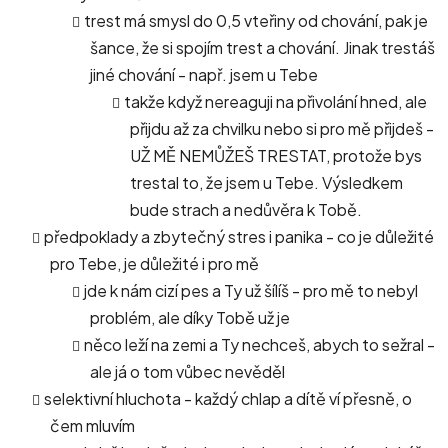
trest má smysl do 0,5 vteřiny od chování, pak je
šance, že si spojím trest a chování. Jinak trestáš
jiné chování - např. jsem u Tebe
takže když nereaguji na přivolání hned, ale
přijdu až za chvilku nebo si pro mě přijdeš -
UŽ MĚ NEMŮŽEŠ TRESTAT, protože bys
trestal to, že jsem u Tebe. Výsledkem
bude strach a nedůvěra k Tobě.
předpoklady a zbytečný stres i panika - co je důležité
pro Tebe, je důležité i pro mě
jde k nám cizí pes a Ty už šílíš - pro mě to nebyl
problém, ale díky Tobě už je
něco leží na zemi a Ty nechceš, abych to sežral -
ale já o tom vůbec nevěděl
selektivní hluchota - každý chlap a dítě ví přesně, o
čem mluvím