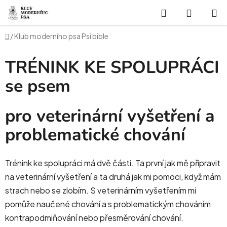
Přejít
Hledat
NÁKUP
na
obsah
KOŠÍK
Domů
/
Klub moderního psa Psí bible
TRÉNINK KE SPOLUPRÁCI
se psem
pro veterinární vyšetření a
problematické chování
Trénink ke spolupráci má dvě části. Ta první jak mě připravit
na veterinární vyšetření a ta druhá jak mi pomoci, když mám
strach nebo se zlobím. S veterinárním vyšetřením mi
pomůže naučené chování a s problematickým chováním
kontrapodmiňování nebo přesměrování chování.