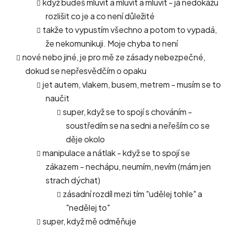
když budeš mluvit a mluvit a mluvit - já nedokážu
rozlišit co je a co není důležité
takže to vypustím všechno a potom to vypadá,
že nekomunikuji. Moje chyba to není
nové nebo jiné, je pro mě ze zásady nebezpečné,
dokud se nepřesvědčím o opaku
jet autem, vlakem, busem, metrem - musím se to
naučit
super, když se to spojí s chováním -
soustředím se na sedni a neřeším co se
děje okolo
manipulace a nátlak - když se to spojí se
zákazem - nechápu, neumím, nevím (mám jen
strach dýchat)
zásadní rozdíl mezi tím "udělej tohle" a
"nedělej to"
super, když mě odměňuje