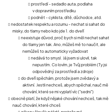
prostředí - sedadlo auta, podlaha
v dopravním prostředku
podnět - cyklista, dítě, důchodce, atd.
nedostatek respektu a rozumu - nechat si sahat do
misky, do tlamy nebo kdo jde 1. do dveří
neexistuje důvod, proč bych si měl nechat sahat
do tlamy jen tak. Ano, můžeš mě to naučit, ale
nemůžeš to automaticky vyžadovat
nedává to smysl. Já jsem si ulovil, tak
nepustím. Co lovím, je Tvůj problém (Ty jsi
odpovědný za prostředí a zdroje)
do dveří spěchám, protože jsem zvědavý a
aktivní. Jestli nechceš, abych spěchal, nauč mě
chování, které se mi vyplatí víc ("sedni")
obecně platí, že když nějaké chování nechceš, tak mě
nauč chování, které chceš
zákazy člověk zvládá, protože má