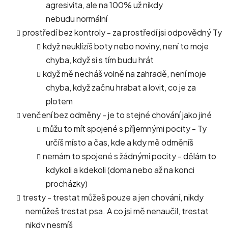
agresivita, ale na 100% už nikdy
nebudu normální
prostředí bez kontroly - za prostředí jsi odpovědný Ty
když neuklízíš boty nebo noviny, není to moje
chyba, když si s tím budu hrát
když mě necháš volně na zahradě, není moje
chyba, když začnu hrabat a lovit, co je za
plotem
venčení bez odměny - je to stejné chování jako jiné
můžu to mít spojené s příjemnými pocity - Ty
určíš místo a čas, kde a kdy mě odměníš
nemám to spojené s žádnými pocity - dělám to
kdykoli a kdekoli (doma nebo až na konci
procházky)
tresty - trestat můžeš pouze a jen chování, nikdy
nemůžeš trestat psa. A co jsi mě nenaučil, trestat
nikdy nesmíš