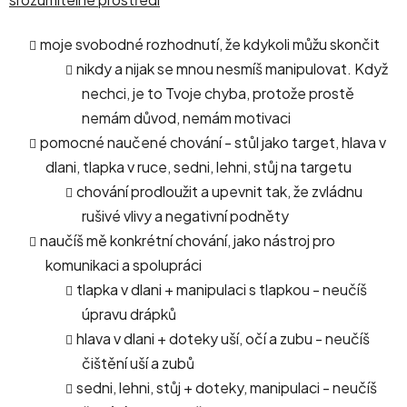
moje svobodné rozhodnutí, že kdykoli můžu skončit
nikdy a nijak se mnou nesmíš manipulovat. Když
nechci, je to Tvoje chyba, protože prostě
nemám důvod, nemám motivaci
pomocné naučené chování - stůl jako target, hlava v
dlani, tlapka v ruce, sedni, lehni, stůj na targetu
chování prodloužit a upevnit tak, že zvládnu
rušivé vlivy a negativní podněty
naučíš mě konkrétní chování, jako nástroj pro
komunikaci a spolupráci
tlapka v dlani + manipulaci s tlapkou - neučíš
úpravu drápků
hlava v dlani + doteky uší, očí a zubu - neučíš
čištění uší a zubů
sedni, lehni, stůj + doteky, manipulaci - neučíš