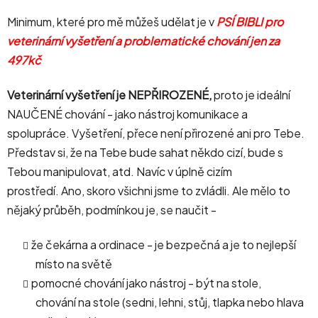
Minimum, které pro mě můžeš udělat je v
PSÍ BIBLI pro
veterinární vyšetření a problematické chování jen za
497kč
Veterinární vyšetření je NEPŘIROZENÉ,
proto je ideální
NAUČENÉ chování - jako nástroj komunikace a
spolupráce. Vyšetření, přece není přirozené ani pro Tebe.
Představ si, že na Tebe bude sahat někdo cizí, bude s
Tebou manipulovat, atd. Navíc v úplně cizím
prostředí. Ano, skoro všichni jsme to zvládli. Ale mělo to
nějaký průběh, podmínkou je, se naučit -
že čekárna a ordinace - je bezpečná a je to nejlepší
místo na světě
pomocné chování jako nástroj - být na stole,
chování na stole (sedni, lehni, stůj, tlapka nebo hlava