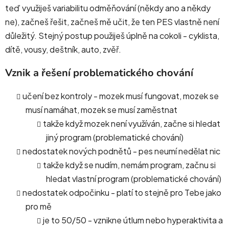
teď využiješ variabilitu odměňování (někdy ano a někdy
ne), začneš řešit, začneš mě učit, že ten PES vlastně není
důležitý. Stejný postup použiješ úplně na cokoli - cyklista,
dítě, vousy, deštník, auto, zvěř.
Vznik a řešení problematického chování
učení bez kontroly - mozek musí fungovat, mozek se
musí namáhat, mozek se musí zaměstnat
takže když mozek není využíván, začne si hledat
jiný program (problematické chování)
nedostatek nových podnětů - pes neumí nedělat nic
takže když se nudím, nemám program, začnu si
hledat vlastní program (problematické chování)
nedostatek odpočinku - platí to stejně pro Tebe jako
pro mě
je to 50/50 - vznikne útlum nebo hyperaktivita a