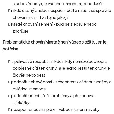
a sebevědomý), je všechno mnohem jednodušší
nikdo učený z nebe nespadl - učit a naučit se správné
chování musíš Ty stejně jako já
každé chování se mění - buď se zlepšuje nebo
zhoršuje
Problematické chování vlastně není vůbec složité. Jen je
potřeba
trpělivost a respekt - nikdo nikdy nemůže pochopit,
co přesně cítí ten druhý (a je jedno, jestli ten druhý je
člověk nebo pes)
podpořit sebevědomí - schopnost zvládnout změny a
ovládnout emoce
podpořit učení - řešit problémy a překonávat
překážky
nezapomenout na praxi - vůbec nic není navěky