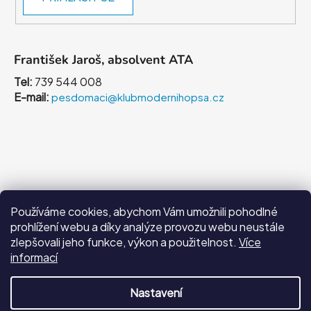
František Jaroš, absolvent ATA
Tel:
739 544 008
E-mail:
pesdomaci@klubmodernihopsa.cz
Používáme cookies, abychom Vám umožnili pohodlné
prohlížení webu a díky analýze provozu webu neustále
zlepšovali jeho funkce, výkon a použitelnost.
Více
Facebook
informací
Nastavení