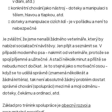
v dlani, atd.)
konkrétní chování jako nástroj - doteky a manipulaci s
tělem, hlavou a tlapkou, atd.
doteky a manipulace cizích lidí - je v pořádku a není to
nebezpečné
Je zvláštní, že jsme nenašli žádného veterináře, který by
nabízel socializační návštěvy. Jen přijít a seznámit se. V
případě moderního psa - nakrmit od veterináře, protože se
spojí příjemné a užitečné. A stačí několik minut a příště se
nebudu moct dočkat. Je to stejné jako s motivační osou -
když se to udělá správně (znamená několikrát a
žádná kritéria), tak není absolutně žádný problém dostat
správné chování (spolupráci) mezi mě a moji odměnu -
doteky, čekárnu a ordinaci, atd.
Základ pro trénink spolupráce je
obecný rozvoj a
srozumitelné prostředí