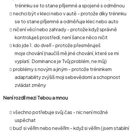
tréninku se to stane příjemné a spojené s odměnou
nechci být v kleci nebo v autě - protože díky tréninku
se to stane příjemné a odměňuje klec nebo auto
ničení věcí nebo zahrady - protože když správně
kontroluješ prostředí, není šance něco ničit
kdo jde 1. do dveří - protože přesměruješ
moje chování (naučíš mě jiné chování, které se mi
vyplatí. Dominance je Tvůj problém, ne můj)
problémy s novým a jiným - protože tréninkem
adaptability zvýšíš moji sebevědomí a schopnost
zvládat změny
Není rozdíl mezi Tebou a mnou
všechno potřebuje svůj čas - nic není možné
uspěchat
buď si věřím nebo nevěřím - když si věřím (jsem stabilní