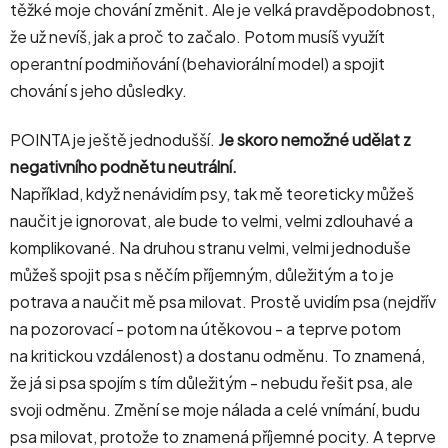
těžké moje chování změnit. Ale je velká pravděpodobnost,
že už nevíš, jak a proč to začalo. Potom musíš využít
operantní podmiňování (behaviorální model) a spojit
chování s jeho důsledky.
POINTA je ještě jednodušší.
Je skoro nemožné udělat z
negativního podnětu neutrální.
Například, když nenávidím psy, tak mě teoreticky můžeš
naučit je ignorovat, ale bude to velmi, velmi zdlouhavé a
komplikované. Na druhou stranu velmi, velmi jednoduše
můžeš spojit psa s něčím příjemným, důležitým a to je
potrava a naučit mě psa milovat. Prostě uvidím psa (nejdřív
na pozorovací - potom na útěkovou - a teprve potom
na kritickou vzdálenost) a dostanu odměnu. To znamená,
že já si psa spojím s tím důležitým - nebudu řešit psa, ale
svoji odměnu. Změní se moje nálada a celé vnímání, budu
psa milovat, protože to znamená příjemné pocity. A teprve